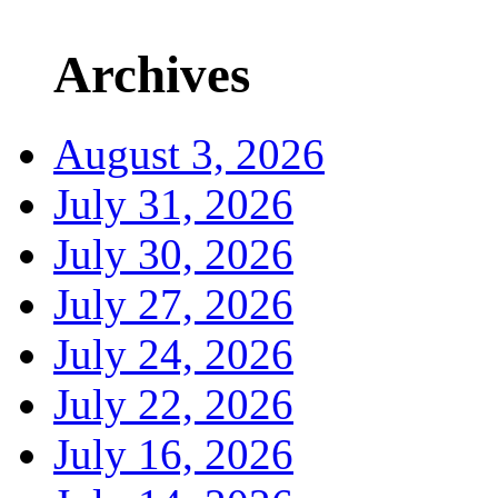
Archives
August 3, 2026
July 31, 2026
July 30, 2026
July 27, 2026
July 24, 2026
July 22, 2026
July 16, 2026