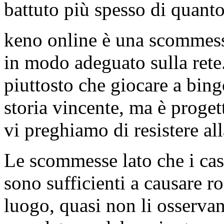
battuto più spesso di quanto 
keno online è una scommessa 
in modo adeguato sulla rete.
piuttosto che giocare a bin
storia vincente, ma è proget
vi preghiamo di resistere all
Le scommesse lato che i cas
sono sufficienti a causare 
luogo, quasi non li osserva