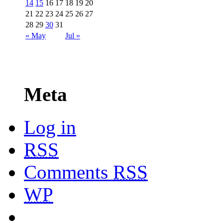
14
15
16
17
18
19
20
21
22
23
24
25
26
27
28
29
30
31
« May
Jul »
Meta
Log in
RSS
Comments
RSS
WP