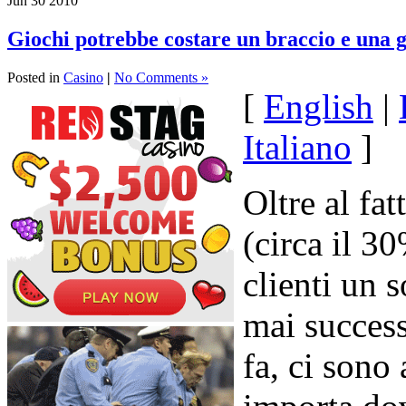
Jun
30
2010
Giochi potrebbe costare un braccio e una
Posted in
Casino
|
No Comments »
[
English
|
Italiano
]
Oltre al fa
(circa il 3
clienti un 
mai success
fa, ci sono