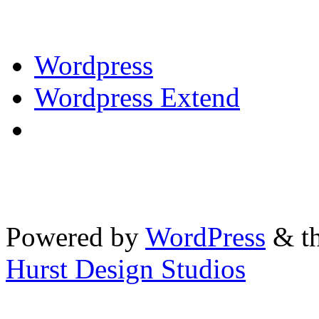
Wordpress
Wordpress Extend
Powered by
WordPress
& th
Hurst Design Studios