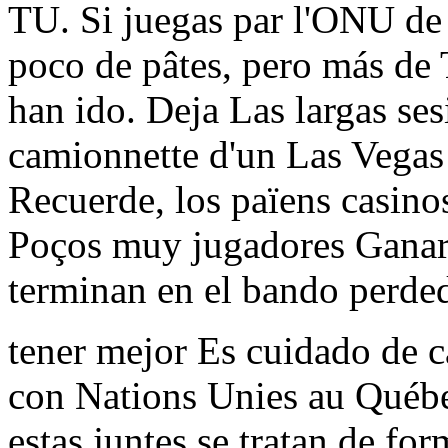
TU. Si juegas par l'ONU de
poco de pâtes, pero más de 
han ido. Deja Las largas ses
camionnette d'un Las Vegas 
Recuerde, los païens casin
Poços muy jugadores Ganar,
terminan en el bando perde
tener mejor Es cuidado de c
con Nations Unies au Québe
estas juntes se tratan de fo