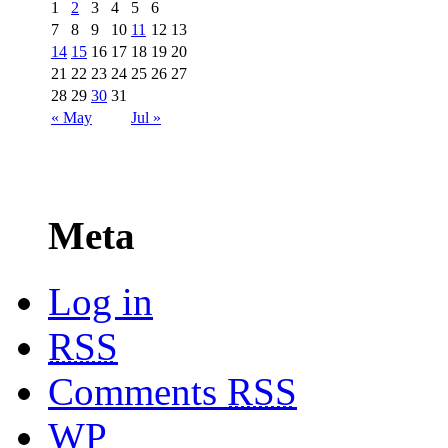
1
2
3
4
5
6
7
8
9
10
11
12
13
14
15
16
17
18
19
20
21
22
23
24
25
26
27
28
29
30
31
« May
Jul »
Meta
Log in
RSS
Comments
RSS
WP