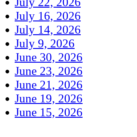
July 22, 2026
July 16, 2026
July 14, 2026
July 9, 2026
June 30, 2026
June 23, 2026
June 21, 2026
June 19, 2026
June 15, 2026