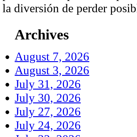
la diversión de perder posi
Archives
August 7, 2026
August 3, 2026
July 31, 2026
July 30, 2026
July 27, 2026
July 24, 2026