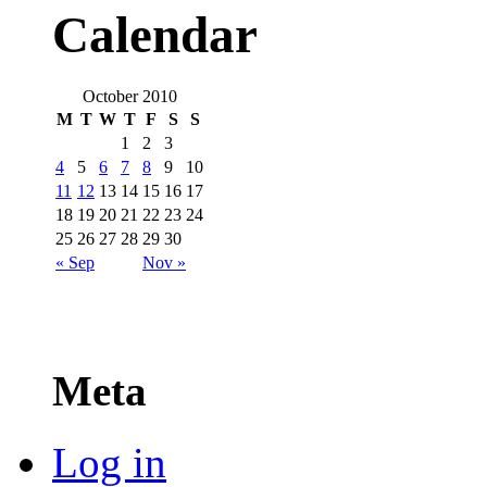
Calendar
October 2010
M
T
W
T
F
S
S
1
2
3
4
5
6
7
8
9
10
11
12
13
14
15
16
17
18
19
20
21
22
23
24
25
26
27
28
29
30
« Sep
Nov »
Meta
Log in