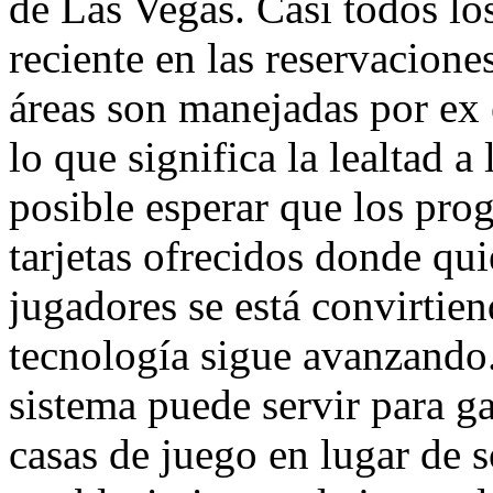
de Las Vegas. Casi todos lo
reciente en las reservaciones
áreas son manejadas por ex 
lo que significa la lealtad a
posible esperar que los pro
tarjetas ofrecidos donde qui
jugadores se está convirtie
tecnología sigue avanzando.
sistema puede servir para 
casas de juego en lugar de 