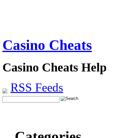
Casino Cheats
Casino Cheats Help
RSS Feeds
Categories