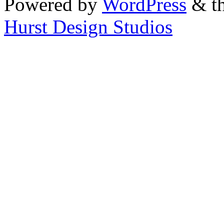
Powered by
WordPress
& th
Hurst Design Studios