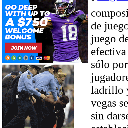
composic
de juego
juego de
efectiva
sólo por
jugadore
ladrillo
vegas se
sin dars