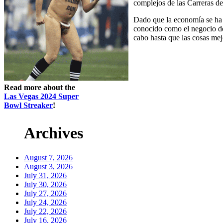
complejos de las Carreras de
Dado que la economía se ha d
conocido como el negocio de
cabo hasta que las cosas me
Read more about the
Las Vegas 2024 Super
Bowl Streaker
!
Archives
August 7, 2026
August 3, 2026
July 31, 2026
July 30, 2026
July 27, 2026
July 24, 2026
July 22, 2026
July 16, 2026