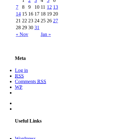
1
2
3
4
5
6
7
8
9
10
11
12
13
14
15
16
17
18
19
20
21
22
23
24
25
26
27
28
29
30
31
« Nov
Jan »
Meta
Log in
RSS
Comments
RSS
WP
Useful Links
Wordpress