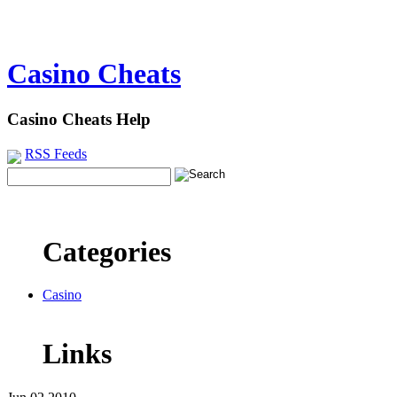
Casino Cheats
Casino Cheats Help
RSS Feeds
Categories
Casino
Links