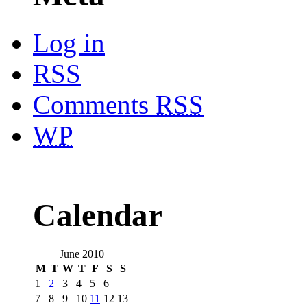
Log in
RSS
Comments
RSS
WP
Calendar
June 2010
M
T
W
T
F
S
S
1
2
3
4
5
6
7
8
9
10
11
12
13