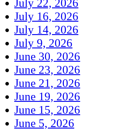
July 22, 2026
July 16, 2026
July 14, 2026
July 9, 2026
June 30, 2026
June 23, 2026
June 21, 2026
June 19, 2026
June 15, 2026
June 5, 2026