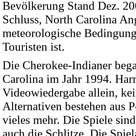
Bevölkerung Stand Dez. 20
Schluss, North Carolina A
meteorologische Bedingungen
Touristen ist.
Die Cherokee-Indianer bega
Carolina im Jahr 1994. Har
Videowiedergabe allein, kei
Alternativen bestehen aus P
vieles mehr. Die Spiele sind
auch die Schlitze. Die Spie