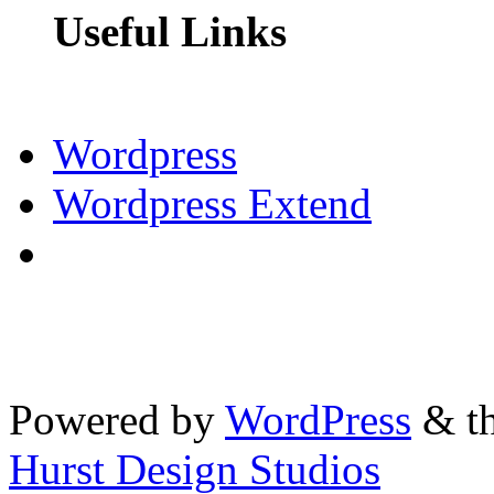
Useful Links
Wordpress
Wordpress Extend
Powered by
WordPress
& th
Hurst Design Studios