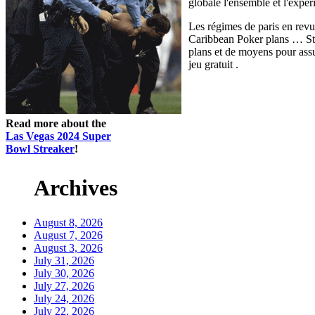
globale l'ensemble et l'expér
Les régimes de paris en revu
Caribbean Poker plans … Str
plans et de moyens pour assur
jeu gratuit .
Read more about the
Las Vegas 2024 Super
Bowl Streaker
!
Archives
August 8, 2026
August 7, 2026
August 3, 2026
July 31, 2026
July 30, 2026
July 27, 2026
July 24, 2026
July 22, 2026